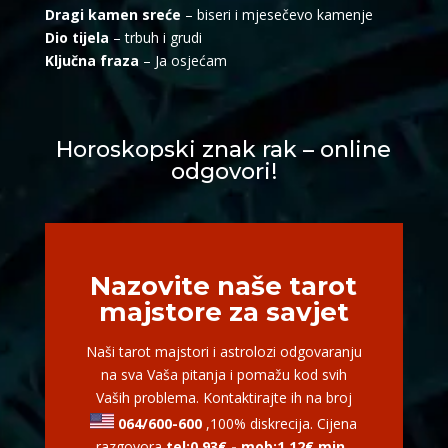
Dragi kamen sreće
– biseri i mjesečevo kamenje
Dio tijela
– trbuh i grudi
Ključna fraza
– Ja osjećam
LUCIJA
/ Kod #136
Tarot savjetnik je zauzet
Horoskopski znak rak – online
odgovori!
TEHNIKE:
sudbinske karte, anđeoske poruke
Broj tel: 064/600-600
tel:0,93€ - mob:1,12€ min
Nazovite naše tarot
majstore za savjet
DENI
/ Kod 15
Tarot savjetnik je zauzet
Naši tarot majstori i astrolozi odgovaranju
na sva Vaša pitanja i pomažu kod svih
TEHNIKE:
tarot, tarot marseille, ljubavni tarot, visak
Vaših problema. Kontaktirajte ih na broj
064/600-600
,100% diskrecija. Cijena
Broj tel: 064/600-600
tel:0,93€ - mob:1,12€ min
razgovora
tel:0,93€ - mob:1,12€ min
.