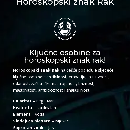
Horoskopski znak Rak
Ključne osobine za
horoskopski znak rak!
Horoskopski znak Rak
najčešće posjeduje sljedeće
ključne osobine: senzibilnost, empatiju, intuitivnost,
odanost, zaštitničku nastrojenost, brižnost,
maštovitost, ambicioznost i snalažljivost.
Polaritet
– negativan
Kvaliteta
– kardinalan
Element
– voda
Vladajuća planeta
– Mjesec
Suprotan znak
– Jarac