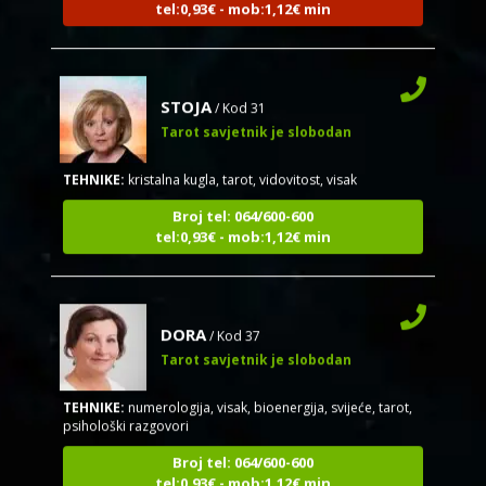
STOJA
/ Kod 31
Tarot savjetnik je slobodan
TEHNIKE:
kristalna kugla, tarot, vidovitost, visak
Broj tel: 064/600-600
tel:0,93€ - mob:1,12€ min
DORA
/ Kod 37
Tarot savjetnik je slobodan
TEHNIKE:
numerologija, visak, bioenergija, svijeće, tarot,
psihološki razgovori
Broj tel: 064/600-600
tel:0,93€ - mob:1,12€ min