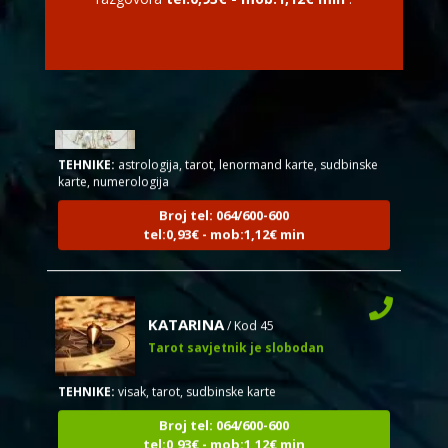
EMA
/ Kod 30
Tarot savjetnik je zauzet
TEHNIKE:
astrologija, tarot, lenormand karte, sudbinske
karte, numerologija
Broj tel: 064/600-600
tel:0,93€ - mob:1,12€ min
KATARINA
/ Kod 45
Tarot savjetnik je slobodan
TEHNIKE:
visak, tarot, sudbinske karte
Broj tel: 064/600-600
tel:0,93€ - mob:1,12€ min