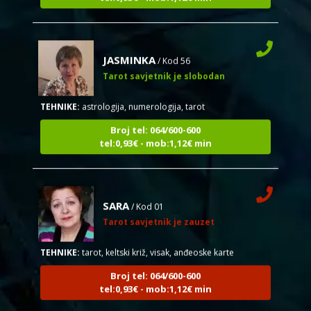
JASMINKA
/ Kod 56
Tarot savjetnik je slobodan
TEHNIKE:
astrologija, numerologija, tarot
Broj tel: 064/600-600
tel:0,93€ - mob:1,12€ min
SARA
/ Kod 01
Tarot savjetnik je zauzet
TEHNIKE:
tarot, keltski križ, visak, anđeoske karte
Broj tel: 064/600-600
tel:0,93€ - mob:1,12€ min