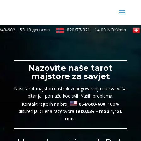
40-602
53,10 ден./min
820/77-321
14,00 NOK/min
Nazovite naše tarot
majstore za savjet
Naši tarot majstori i astrolozi odgovaranju na sva Vaša
pitanja i pomažu kod svih Vaših problema.
Kontaktirajte ih na broj
064/600-600
,100%
diskrecija. Cijena razgovora
tel:0,93€ - mob:1,12€
min
.