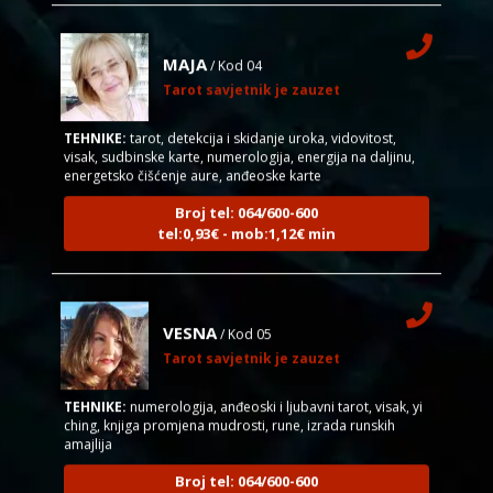
MAJA
/ Kod 04
Tarot savjetnik je zauzet
TEHNIKE:
tarot, detekcija i skidanje uroka, vidovitost,
visak, sudbinske karte, numerologija, energija na daljinu,
energetsko čišćenje aure, anđeoske karte
Broj tel: 064/600-600
tel:0,93€ - mob:1,12€ min
VESNA
/ Kod 05
Tarot savjetnik je zauzet
TEHNIKE:
numerologija, anđeoski i ljubavni tarot, visak, yi
ching, knjiga promjena mudrosti, rune, izrada runskih
amajlija
Broj tel: 064/600-600
tel:0,93€ - mob:1,12€ min