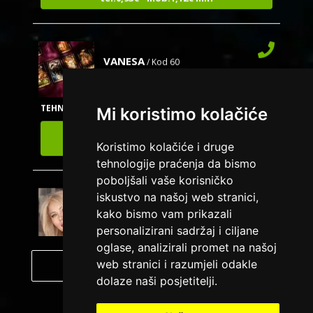
VANESA
/ Kod 60
Tarot savjetnik je slobodan
TEHNIKE:
tarot
Mi koristimo kolačiće
Broj tel: 064/600-600
tel:0,93€ - mob:1,12€ min
Koristimo kolačiće i druge
tehnologije praćenja da bismo
poboljšali vaše korisničko
iskustvo na našoj web stranici,
ALBA
/ Kod 24
kako bismo vam prikazali
Tarot savjetnik je zauzet
personalizirani sadržaj i ciljane
oglase, analizirali promet na našoj
TEHNIKE:
tarot, sudbinske karte, crowley, visak, molitve,
podizanje energije
web stranici i razumjeli odakle
Pregled svih astro savetnika
dolaze naši posjetitelji.
Broj tel: 064/600-600
tel:0,93€ - mob:1,12€ min